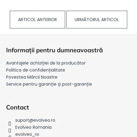
ARTICOL ANTERIOR
URMĂTORUL ARTICOL
S
u
Informații pentru dumneavoastră
b
s
Avantajele achiziției de la producător
o
Politica de confidențialitate
l
Povestea Mărcii Noastre
Service pentru garanție și post-garanție
Contact
suport
@
evolveo.ro
Evolveo Romania
evolveo_ro