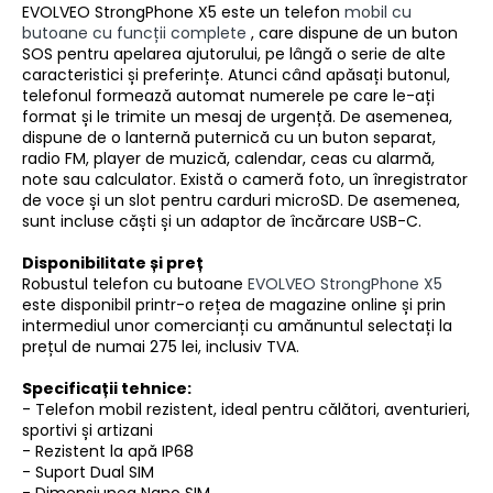
EVOLVEO StrongPhone X5 este un telefon
mobil cu
butoane cu funcții complete
, care
dispune de un buton
SOS pentru apelarea ajutorului, pe lângă o serie de alte
caracteristici și preferințe. Atunci când apăsați butonul,
telefonul formează automat numerele pe care le-ați
format și le trimite un mesaj de urgență. De asemenea,
dispune de o lanternă puternică cu un buton separat,
radio FM, player de muzică, calendar, ceas cu alarmă,
note sau calculator. Există o cameră foto, un înregistrator
de voce și un slot pentru carduri microSD. De asemenea,
sunt incluse căști și un adaptor de încărcare USB-C.
Disponibilitate și preț
Robustul telefon cu butoane
EVOLVEO StrongPhone X5
este disponibil printr-o rețea de magazine online și prin
intermediul unor comercianți cu amănuntul selectați la
prețul de numai 275 lei, inclusiv TVA.
Specificații tehnice:
- Telefon mobil rezistent, ideal pentru călători, aventurieri,
sportivi și artizani
- Rezistent la apă IP68
- Suport Dual SIM