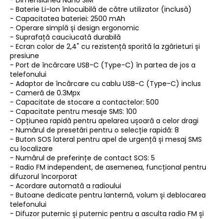
- Dimensiunea Nano SIM
- Baterie Li-Ion înlocuibilă de către utilizator (inclusă)
- Capacitatea bateriei: 2500 mAh
- Operare simplă și design ergonomic
- Suprafață cauciucată durabilă
- Ecran color de 2,4" cu rezistență sporită la zgârieturi și
presiune
- Port de încărcare USB-C (Type-C) în partea de jos a
telefonului
- Adaptor de încărcare cu cablu USB-C (Type-C) inclus
- Cameră de 0.3Mpx
- Capacitate de stocare a contactelor: 500
- Capacitate pentru mesaje SMS: 100
- Opțiunea rapidă pentru apelarea ușoară a celor dragi
- Numărul de presetări pentru o selecție rapidă: 8
- Buton SOS lateral pentru apel de urgență și mesaj SMS
cu localizare
- Numărul de preferințe de contact SOS: 5
- Radio FM independent, de asemenea, funcțional pentru
difuzorul încorporat
- Acordare automată a radioului
- Butoane dedicate pentru lanternă, volum și deblocarea
telefonului
- Difuzor puternic și puternic pentru a asculta radio FM și