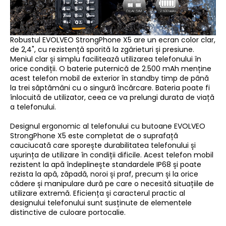
Robustul EVOLVEO StrongPhone X5 are un ecran color clar,
de 2,4", cu rezistență sporită la zgârieturi și presiune.
Meniul clar și simplu facilitează utilizarea telefonului în
orice condiții. O baterie puternică de 2.500 mAh menține
acest telefon mobil de exterior în standby timp de până
la trei săptămâni cu o singură încărcare. Bateria poate fi
înlocuită de utilizator, ceea ce va prelungi durata de viață
a telefonului.
Designul ergonomic al telefonului cu butoane EVOLVEO
StrongPhone X5 este completat de o suprafață
cauciucată care sporește durabilitatea telefonului și
ușurința de utilizare în condiții dificile. Acest telefon mobil
rezistent la apă îndeplinește standardele IP68 și poate
rezista la apă, zăpadă, noroi și praf, precum și la orice
cădere și manipulare dură pe care o necesită situațiile de
utilizare extremă. Eficiența și caracterul practic al
designului telefonului sunt susținute de elementele
distinctive de culoare portocalie.