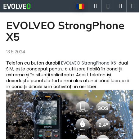
C
Treci
Căutare
Coş
M
Autentifi
la
o
conținut
Înapoi
Înapoi
de
ş
EVOLVEO StrongPhone
cump
C
X5
e
c
13.6.2024
ă
Telefon cu buton durabil
EVOLVEO StrongPhone X5
dual
u
SIM, este conceput pentru o utilizare fiabilă în condiții
t
extreme și în situații solicitante. Acest telefon își
dovedește punctele forte mai ales atunci când lucrează
a
în condiții dificile și în activități în aer liber.
ţ
i
?
CĂUTARE