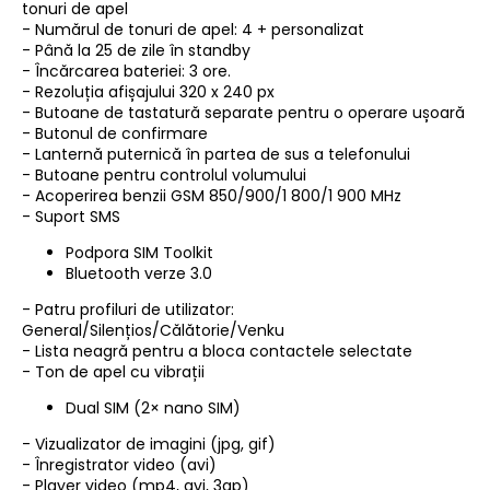
tonuri de apel
- Numărul de tonuri de apel: 4 + personalizat
- Până la 25 de zile în standby
- Încărcarea bateriei: 3 ore.
- Rezoluția afișajului 320 x 240 px
- Butoane de tastatură separate pentru o operare ușoară
- Butonul de confirmare
- Lanternă puternică în partea de sus a telefonului
- Butoane pentru controlul volumului
- Acoperirea benzii GSM 850/900/1 800/1 900 MHz
- Suport SMS
Podpora SIM Toolkit
Bluetooth verze 3.0
- Patru profiluri de utilizator:
General/Silențios/Călătorie/Venku
- Lista neagră pentru a bloca contactele selectate
- Ton de apel cu vibrații
Dual SIM (2× nano SIM)
- Vizualizator de imagini (jpg, gif)
- Înregistrator video (avi)
- Player video (mp4, avi, 3gp)