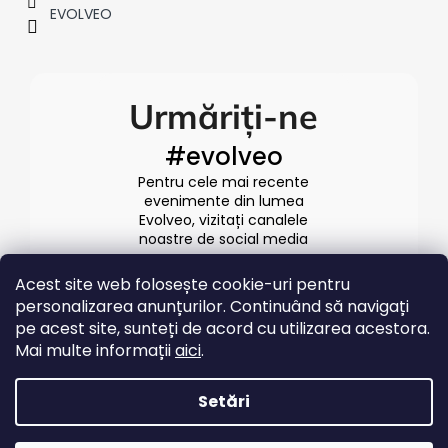
EVOLVEO
Urmăriți-ne
#evolveo
Pentru cele mai recente
evenimente din lumea
Evolveo, vizitați canalele
noastre de social media
Acest site web folosește cookie-uri pentru
personalizarea anunțurilor. Continuând să navigați
pe acest site, sunteți de acord cu utilizarea acestora.
Mai multe informații
aici
.
Setări
Creat de Shoptet
Drepturi de autor 2026
EVOLVEO.ro
. Toate drepturile