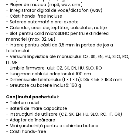
- Player de muzică (mp3, wav, amr)
- Înregistrator digital de voce/dictafon (wav)
- Căști hands-free incluse
- Setarea automată a orei exacte
- Calendar, ceas deșteptător, calculator, notițe
- Slot pentru card microSDHC pentru extinderea
memoriei (max. 32 GB)
- Intrare pentru căști de 3,5 mm în partea de jos a
telefonului
- Versiuni lingvistice ale manualului: CZ, SK, EN, HU, SLO, RO,
IT, GR
- Limbile firmware-ului: CZ, SK, EN, HU, SLO, RO
- Lungimea cablului adaptorului: 100 cm
- Dimensiunile telefonului (l × l × h): 135 × 58 × 18,3 mm
- Greutate cu baterie inclusă: 160 g
Conținutul pachetului:
- Telefon mobil
- Baterii de mare capacitate
- Instrucțiuni de utilizare (CZ, SK, EN, HU, SLO, RO, IT, GR)
- Adaptor de încărcare
- Mini șurubelniță pentru a schimba bateria
- Căști hands-free