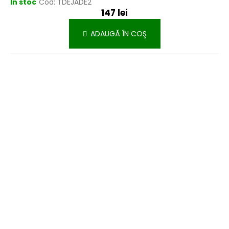
În stoc
Cod:
TDEJADE2
147 lei
ADAUGĂ ÎN COŞ