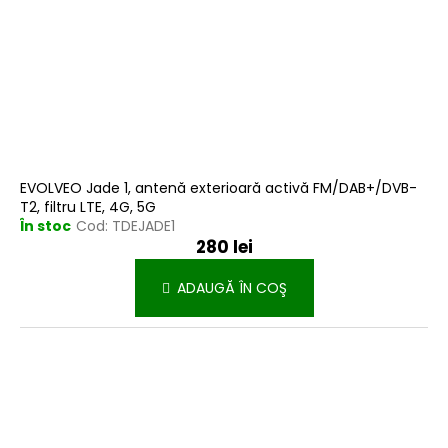
EVOLVEO Jade 1, antenă exterioară activă FM/DAB+/DVB-
T2, filtru LTE, 4G, 5G
În stoc
Cod:
TDEJADE1
280 lei
ADAUGĂ ÎN COŞ