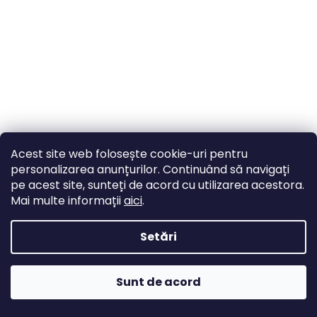
Acest site web folosește cookie-uri pentru
personalizarea anunțurilor. Continuând să navigați
pe acest site, sunteți de acord cu utilizarea acestora.
Mai multe informații
aici
.
EVOLVEO Monitor pentru copii LUX- Monitor video
Setări
inteligent pentru copii 360°, roz
În stoc
Cod:
CAM-LUX-P
TRANSPORT GRATUIT
323 lei
Sunt de acord
ADAUGĂ ÎN COŞ