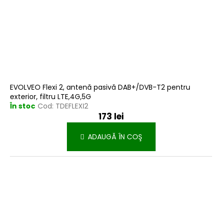
EVOLVEO Flexi 2, antenă pasivă DAB+/DVB-T2 pentru
exterior, filtru LTE,4G,5G
În stoc
Cod:
TDEFLEXI2
173 lei
ADAUGĂ ÎN COŞ