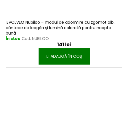
.EVOLVEO Nubiloo – modul de adormire cu zgomot alb,
cântece de leagăn și lumină colorată pentru noapte
bună
În stoc
Cod:
NUBILOO
141 lei
ADAUGĂ ÎN COŞ