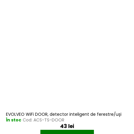
s
r
t
e
ă
a
p
p
r
r
o
o
d
d
u
u
s
s
e
u
l
u
i
EVOLVEO WiFi DOOR, detector inteligent de ferestre/uși
În stoc
Cod:
ACS-TS-DOOR
43 lei