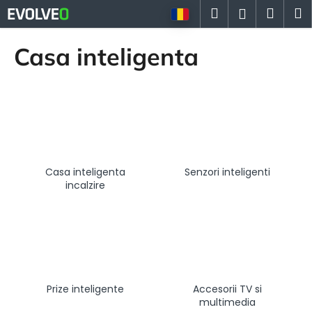
C
Treci
Căutare
Coş
M
Autentifi
la
o
conținut
Înapoi
Înapoi
de
ş
Casa inteligenta
cump
C
e
c
ă
u
t
Casa inteligenta
Senzori inteligenti
a
incalzire
ţ
i
?
Prize inteligente
Accesorii TV si
multimedia
CĂUTARE