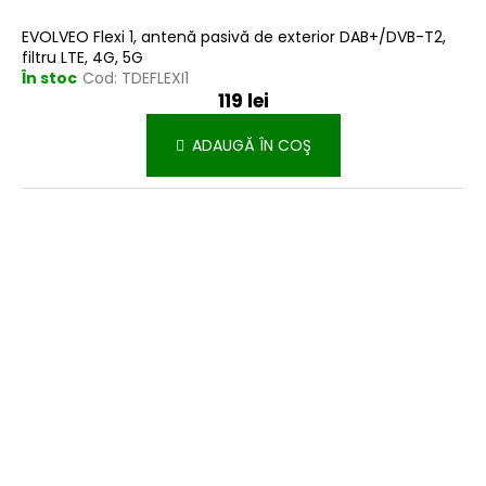
EVOLVEO Flexi 1, antenă pasivă de exterior DAB+/DVB-T2,
filtru LTE, 4G, 5G
În stoc
Cod:
TDEFLEXI1
119 lei
ADAUGĂ ÎN COŞ