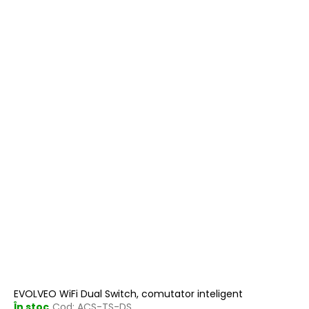
EVOLVEO WiFi Dual Switch, comutator inteligent
În stoc
Cod:
ACS-TS-DS