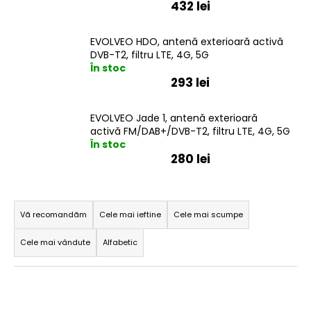
432 lei
EVOLVEO HDO, antenă exterioară activă
DVB-T2, filtru LTE, 4G, 5G
În stoc
293 lei
EVOLVEO Jade 1, antenă exterioară
activă FM/DAB+/DVB-T2, filtru LTE, 4G, 5G
În stoc
280 lei
S
e
Vă recomandăm
Cele mai ieftine
Cele mai scumpe
l
Cele mai vândute
Alfabetic
e
c
L
t
i
a