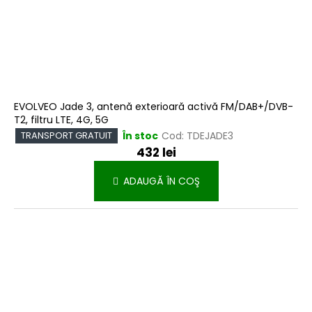
EVOLVEO Jade 3, antenă exterioară activă FM/DAB+/DVB-
T2, filtru LTE, 4G, 5G
În stoc
Cod:
TDEJADE3
TRANSPORT GRATUIT
432 lei
ADAUGĂ ÎN COŞ