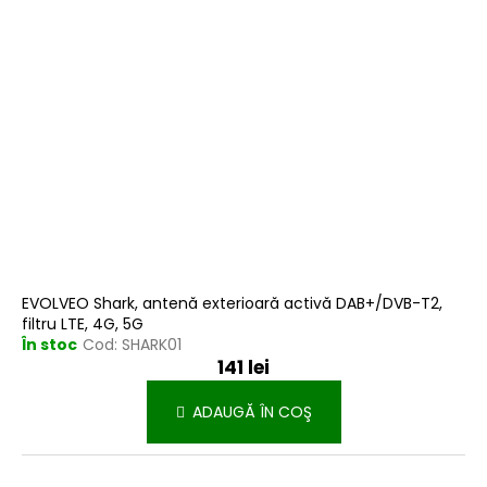
EVOLVEO Shark, antenă exterioară activă DAB+/DVB-T2,
filtru LTE, 4G, 5G
În stoc
Cod:
SHARK01
141 lei
ADAUGĂ ÎN COŞ