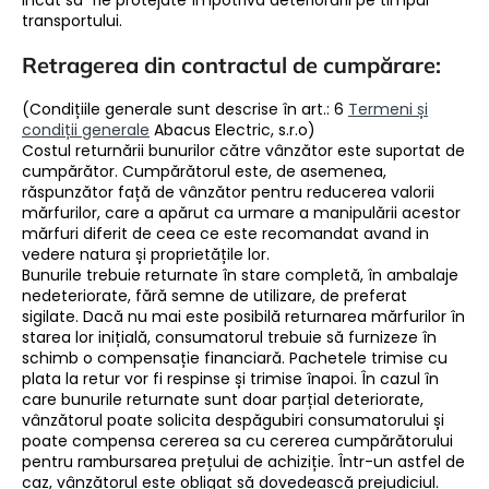
incat sa fie protejate împotriva deteriorării pe timpul
transportului.
Retragerea din contractul de cumpărare:
(Condițiile generale sunt descrise în art.: 6
Termeni și
condiții generale
Abacus Electric, s.r.o)
Costul returnării bunurilor către vânzător este suportat de
cumpărător. Cumpărătorul este, de asemenea,
răspunzător față de vânzător pentru reducerea valorii
mărfurilor, care a apărut ca urmare a manipulării acestor
mărfuri diferit de ceea ce este recomandat avand in
vedere natura și proprietățile lor.
Bunurile trebuie returnate în stare completă, în ambalaje
nedeteriorate, fără semne de utilizare, de preferat
sigilate. Dacă nu mai este posibilă returnarea mărfurilor în
starea lor inițială, consumatorul trebuie să furnizeze în
schimb o compensație financiară. Pachetele trimise cu
plata la retur vor fi respinse și trimise înapoi. În cazul în
care bunurile returnate sunt doar parțial deteriorate,
vânzătorul poate solicita despăgubiri consumatorului și
poate compensa cererea sa cu cererea cumpărătorului
pentru rambursarea prețului de achiziție. Într-un astfel de
caz, vânzătorul este obligat să dovedească prejudiciul.