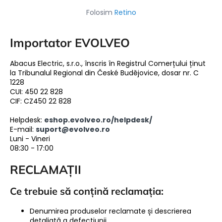
Folosim
Retino
Importator EVOLVEO
Abacus Electric, s.r.o., înscris în Registrul Comerțului ținut
la Tribunalul Regional din České Budějovice, dosar nr. C
1228
CUI: 450 22 828
CIF: CZ450 22 828
Helpdesk:
eshop.evolveo.ro/helpdesk/
E-mail:
suport@evolveo.ro
Luni - Vineri
08:30 - 17:00
RECLAMAȚII
Ce trebuie să conțină reclamația:
Denumirea produselor reclamate și descrierea
detaliată a defecțiunii.