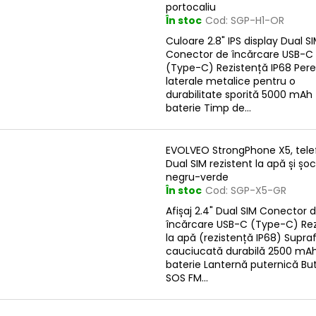
portocaliu
În stoc
Cod:
SGP-H1-OR
Culoare 2.8" IPS display Dual S
Conector de încărcare USB-C
(Type-C) Rezistență IP68 Pere
laterale metalice pentru o
durabilitate sporită 5000 mAh
baterie Timp de...
EVOLVEO StrongPhone X5, tele
Dual SIM rezistent la apă și șoc
negru-verde
În stoc
Cod:
SGP-X5-GR
Afișaj 2.4" Dual SIM Conector 
încărcare USB-C (Type-C) Rez
la apă (rezistență IP68) Supra
cauciucată durabilă 2500 mA
baterie Lanternă puternică Bu
SOS FM...