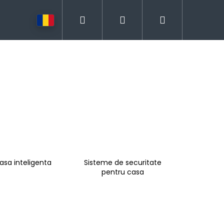
Căutare
Autentificare
Coş
de
cumpărătur
asa inteligenta
Sisteme de securitate
pentru casa