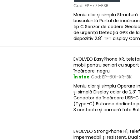
Cod:
EP-771-FSB
Meniu clar și simplu Structură
basculantă Portul de încărcar
tip C Senzor de cădere Geoloc
de urgență Detecția GPS de la
dispozitiv 2.8" TFT display Came
EVOLVEO EasyPhone XR, telefo
mobil pentru seniori cu suport
încărcare, negru
În stoc
Cod:
EP-601-XR-BK
Meniu clar și simplu Operare in
și simplă Display color de 2,3" 
Conector de încărcare USB-C
(Type-C) Butoane dedicate p
3 contacte și cameră foto But
EVOLVEO StrongPhone H1, tele
impermeabil și rezistent, Dual 