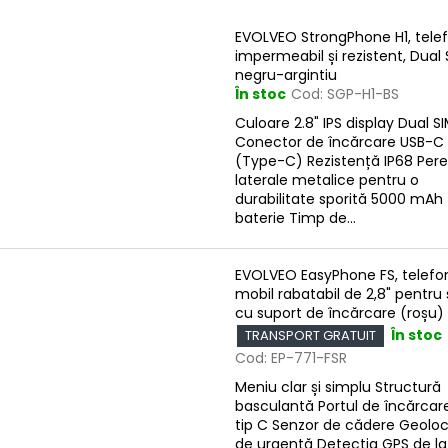
e
L
c
EVOLVEO StrongPhone H1, tele
impermeabil și rezistent, Dual 
t
s
negru-argintiu
a
t
În stoc
Cod:
SGP-H1-BS
r
ă
Culoare 2.8" IPS display Dual S
e
Conector de încărcare USB-C
p
a
(Type-C) Rezistență IP68 Pere
r
laterale metalice pentru o
p
o
durabilitate sporită 5000 mAh
r
baterie Timp de...
d
o
u
d
EVOLVEO EasyPhone FS, telefo
s
u
mobil rabatabil de 2,8" pentru 
e
cu suport de încărcare (roșu)
s
În stoc
TRANSPORT GRATUIT
u
Cod:
EP-771-FSR
Meniu clar și simplu Structură
u
basculantă Portul de încărcar
tip C Senzor de cădere Geoloc
de urgență Detecția GPS de la