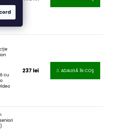
000
acord
i 0,6
 Mpx
cție
ion
237 lei
ADAUGĂ ÎN COŞ
ă cu
eo
Video
n
seniori
)