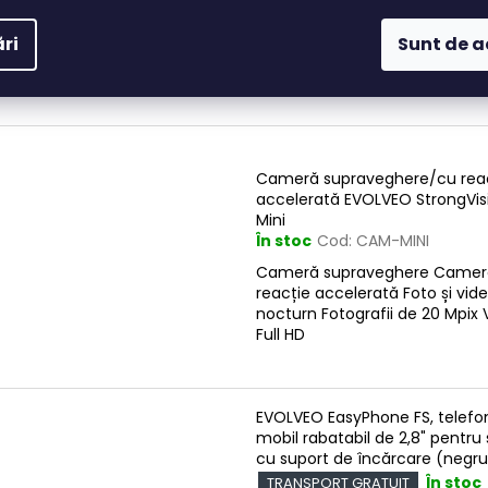
Panou solar detașabil Baterie
reîncărcabilă încorporată – 5
ri
Sunt de 
mAh Detecție rapidă a mișcări
s Video Full HD, fotografie 48
Afișaj LCD...
Cameră supraveghere/cu rea
accelerată EVOLVEO StrongVis
Mini
În stoc
Cod:
CAM-MINI
Cameră supraveghere Camer
reacție accelerată Foto și vid
nocturn Fotografii de 20 Mpix 
Full HD
EVOLVEO EasyPhone FS, telefo
mobil rabatabil de 2,8" pentru 
cu suport de încărcare (negru
În stoc
TRANSPORT GRATUIT