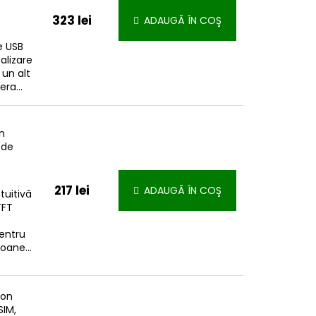
323 lei
ADAUGĂ ÎN COŞ
e USB
alizare
 un alt
ra...
n
 de
217 lei
ADAUGĂ ÎN COŞ
tuitivă
TFT
entru
oane...
fon
SIM,