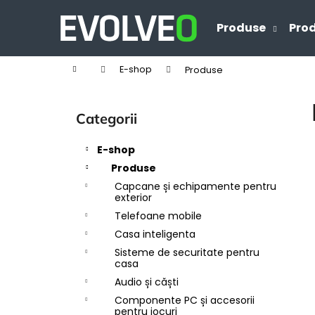
C
Treci
la
o
Produse
Prod
Înapoi
Înapoi
conținut
ş
la
la
Acasă
E-shop
Produse
cumpărături
cumpărături
B
a
Sari
Categorii
r
peste
ă
categorii
E-shop
l
Produse
a
Capcane și echipamente pentru
t
exterior
e
Telefoane mobile
r
Casa inteligenta
a
Sisteme de securitate pentru
casa
l
Audio și căști
ă
Componente PC și accesorii
pentru jocuri