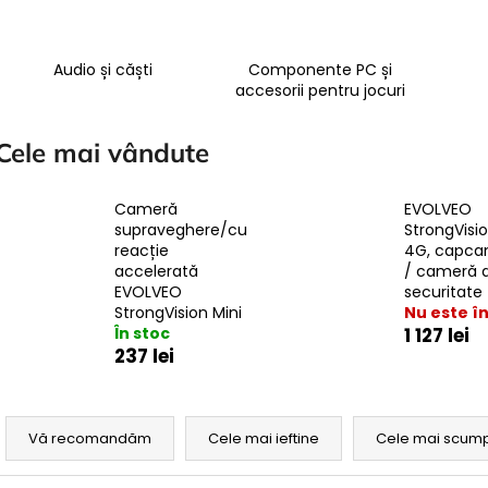
Audio și căști
Componente PC și
accesorii pentru jocuri
Cele mai vândute
Cameră
EVOLVEO
supraveghere/cu
StrongVisi
reacție
4G, capca
accelerată
/ cameră 
EVOLVEO
securitate
StrongVision Mini
Nu este în
În stoc
1 127 lei
237 lei
S
e
Vă recomandăm
Cele mai ieftine
Cele mai scum