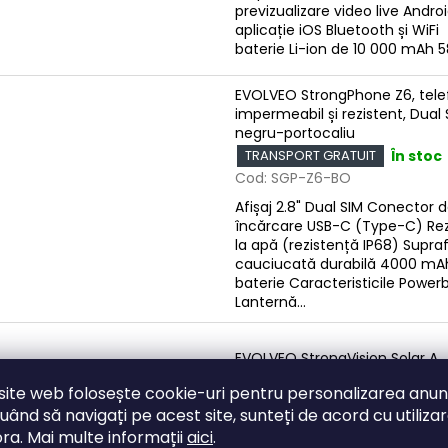
previzualizare video live Andro
aplicație iOS Bluetooth și WiFi
baterie Li-ion de 10 000 mAh 58 
EVOLVEO StrongPhone Z6, tele
impermeabil și rezistent, Dual 
negru-portocaliu
În stoc
TRANSPORT GRATUIT
Cod:
SGP-Z6-BO
Afișaj 2.8" Dual SIM Conector 
încărcare USB-C (Type-C) Rez
la apă (rezistență IP68) Supra
cauciucată durabilă 4000 mA
baterie Caracteristicile Power
Lanternă...
EVOLVEO StrongVision Solar A,
capcană foto cu panou solar
site web folosește cookie-uri pentru personalizarea anunț
În stoc
TRANSPORT GRATUIT
uând să navigați pe acest site, sunteți de acord cu utiliza
Cod:
CAM-SOLAR-A
ra. Mai multe informații
aici
.