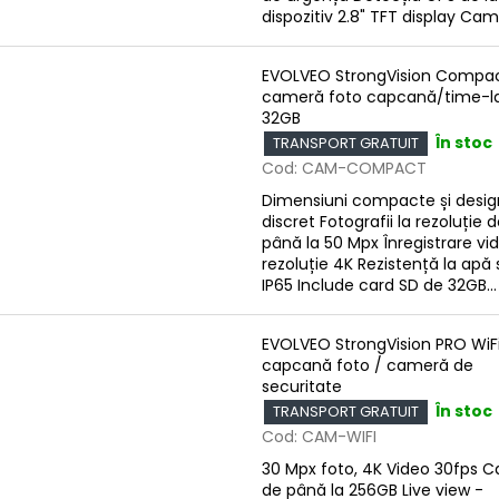
dispozitiv 2.8" TFT display Came
EVOLVEO StrongVision Compac
cameră foto capcană/time-l
32GB
În stoc
TRANSPORT GRATUIT
Cod:
CAM-COMPACT
Dimensiuni compacte și desig
discret Fotografii la rezoluție 
până la 50 Mpx Înregistrare vid
rezoluție 4K Rezistență la apă 
IP65 Include card SD de 32GB...
EVOLVEO StrongVision PRO WiFi
capcană foto / cameră de
securitate
În stoc
TRANSPORT GRATUIT
Cod:
CAM-WIFI
30 Mpx foto, 4K Video 30fps C
de până la 256GB Live view -