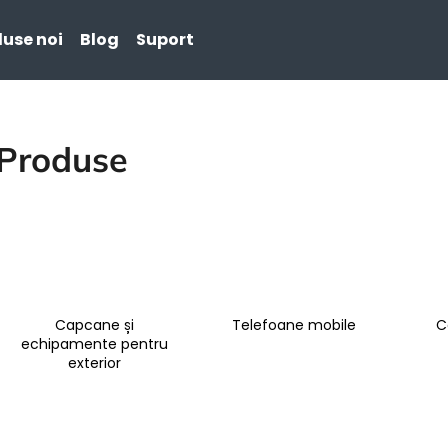
use noi
Blog
Suport
Ce căutaţi?
Produse
CĂUTARE
Capcane și
Telefoane mobile
C
echipamente pentru
exterior