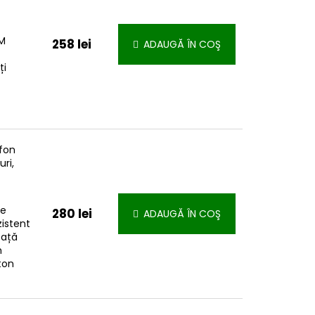
IM
258 lei
ADAUGĂ ÎN COŞ
ți
fon
uri,
de
280 lei
ADAUGĂ ÎN COŞ
istent
față
h
ton