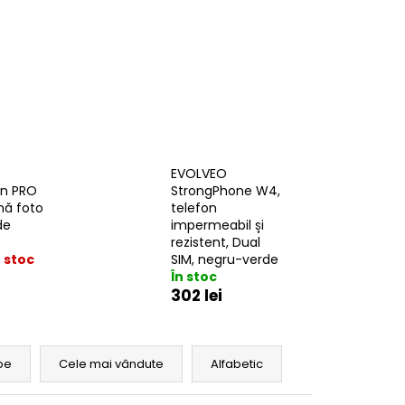
EVOLVEO
on PRO
StrongPhone W4,
nă foto
telefon
de
impermeabil și
rezistent, Dual
 stoc
SIM, negru-verde
În stoc
302 lei
pe
Cele mai vândute
Alfabetic