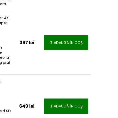
ra...
t 4K,
apse
367 lei
ADAUGĂ ÎN COŞ
n
de
eo la
și praf
,
649 lei
ADAUGĂ ÎN COŞ
ard SD