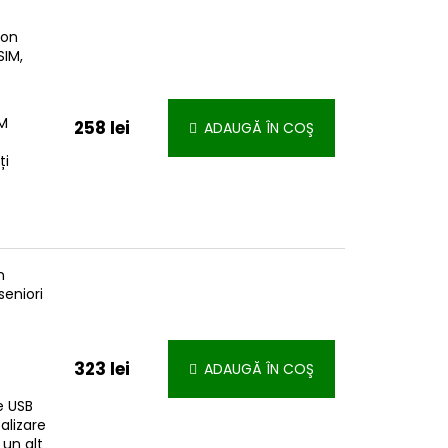
fon
SIM,
IM
258 lei
ADAUGĂ ÎN COŞ
ți
n
seniori
323 lei
ADAUGĂ ÎN COŞ
e USB
alizare
 un alt