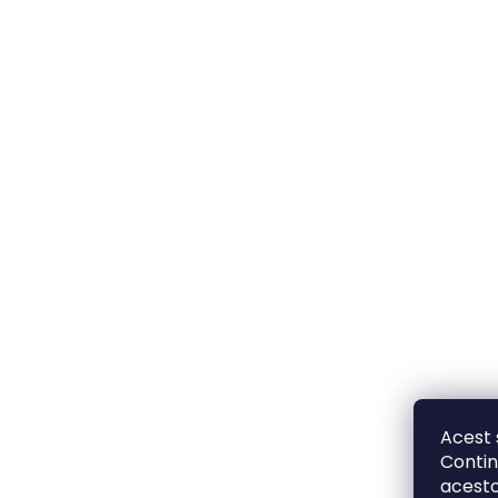
Acest 
Contin
acesto