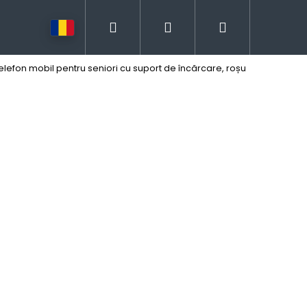
Căutare
Autentificare
Coş
lefon mobil pentru seniori cu suport de încărcare, roșu
de
cumpărătur