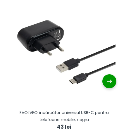
EVOLVEO încărcător universal USB-C pentru
E
telefoane mobile, negru
43 lei