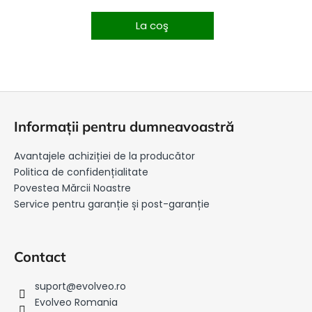
La coş
S
u
Informații pentru dumneavoastră
b
s
Avantajele achiziției de la producător
o
Politica de confidențialitate
l
Povestea Mărcii Noastre
Service pentru garanție și post-garanție
Contact
suport
@
evolveo.ro
Evolveo Romania