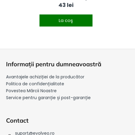
43 lei
La coş
S
u
Informații pentru dumneavoastră
b
s
Avantajele achiziției de la producător
o
Politica de confidențialitate
l
Povestea Mărcii Noastre
Service pentru garanție și post-garanție
Contact
suport
@
evolveo.ro