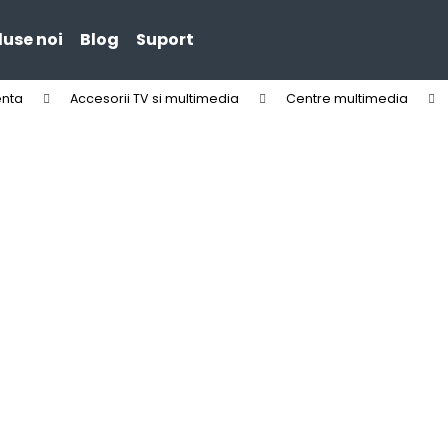
use noi
Blog
Suport
enta
Accesorii TV si multimedia
Centre multimedia
Ce căutaţi?
CĂUTARE