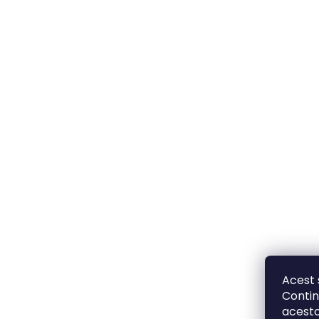
Acest 
Contin
acesto