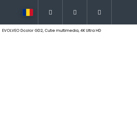
Căutare
Autentificare
Coş
EVOLVEO Dcolor GD2, Cutie multimedia, 4K Ultra HD
de
cumpărătur