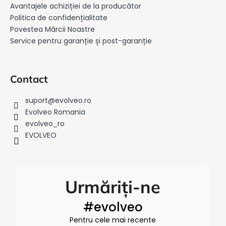
s
Avantajele achiziției de la producător
o
Politica de confidențialitate
l
Povestea Mărcii Noastre
Service pentru garanție și post-garanție
Contact
suport
@
evolveo.ro
Evolveo Romania
evolveo_ro
EVOLVEO
Urmăriți-ne
#evolveo
Pentru cele mai recente