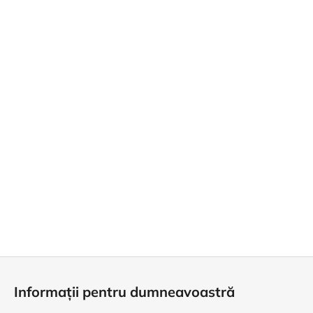
S
u
Informații pentru dumneavoastră
b