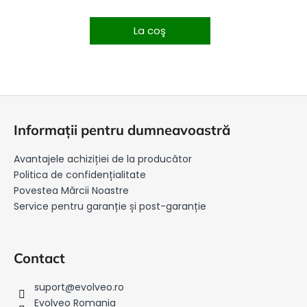
La coş
S
u
Informații pentru dumneavoastră
b
s
Avantajele achiziției de la producător
o
Politica de confidențialitate
l
Povestea Mărcii Noastre
Service pentru garanție și post-garanție
Contact
suport
@
evolveo.ro
Evolveo Romania