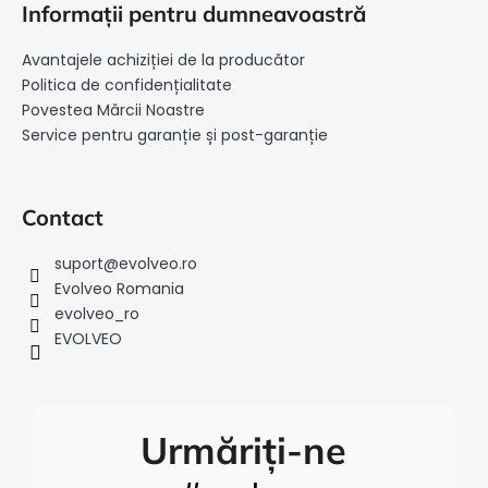
u
Informații pentru dumneavoastră
b
s
Avantajele achiziției de la producător
o
Politica de confidențialitate
l
Povestea Mărcii Noastre
Service pentru garanție și post-garanție
Contact
suport
@
evolveo.ro
Evolveo Romania
evolveo_ro
EVOLVEO
Urmăriți-ne