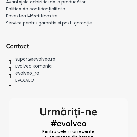
s
Avantajele achiziției de la producător
o
Politica de confidențialitate
l
Povestea Mărcii Noastre
Service pentru garanție și post-garanție
Contact
suport
@
evolveo.ro
Evolveo Romania
evolveo_ro
EVOLVEO
Urmăriți-ne
#evolveo
Pentru cele mai recente