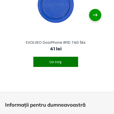
i
EVOLVEO DoorPhone RFID TAG 5ks
E
41 lei
p
La coş
S
u
Informații pentru dumneavoastră
b