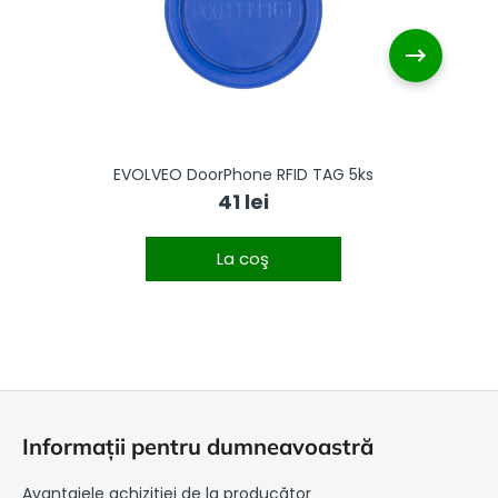
B
EVOLVEO DoorPhone RFID TAG 5ks
E
41 lei
La coş
S
u
Informații pentru dumneavoastră
b
s
Avantajele achiziției de la producător