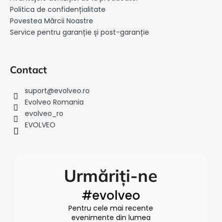
o
Politica de confidențialitate
l
Povestea Mărcii Noastre
Service pentru garanție și post-garanție
Contact
suport
@
evolveo.ro
Evolveo Romania
evolveo_ro
EVOLVEO
Urmăriți-ne
#evolveo
Pentru cele mai recente
evenimente din lumea