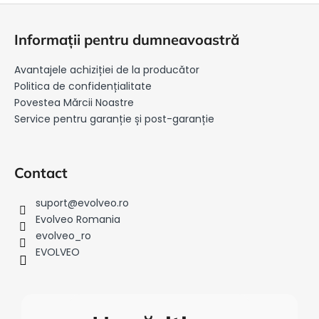
S
u
Informații pentru dumneavoastră
b
s
Avantajele achiziției de la producător
o
Politica de confidențialitate
l
Povestea Mărcii Noastre
Service pentru garanție și post-garanție
Contact
suport
@
evolveo.ro
Evolveo Romania
evolveo_ro
EVOLVEO