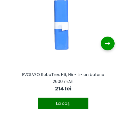
EVOLVEO RoboTrex H6, H5 - Li-ion baterie
E
2600 mAh
214 lei
La coş