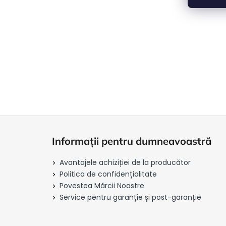
l
i
S
u
Informații pentru dumneavoastră
b
s
Avantajele achiziției de la producător
o
Politica de confidențialitate
l
Povestea Mărcii Noastre
Service pentru garanție și post-garanție