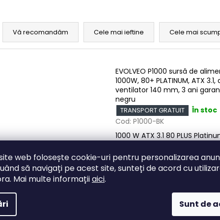
S
e
Vă recomandăm
Cele mai ieftine
Cele mai scum
e
L
c
EVOLVEO P1000 sursă de alime
1000W, 80+ PLATINUM, ATX 3.1, 
t
s
ventilator 140 mm, 3 ani garan
a
negru
t
r
În stoc
TRANSPORT GRATUIT
ă
e
Cod:
P1000-BK
p
a
1000 W ATX 3.1 80 PLUS Platin
r
Complet modular Garanție 3 a
p
o
PCIe gen. 5.1 Ventilator HDB de
site web folosește cookie-uri pentru personalizarea anunț
r
mm
d
uând să navigați pe acest site, sunteți de acord cu utiliza
o
u
ra. Mai multe informații
aici
.
d
EVOLVEO P1200 sursă de alime
s
u
1200W, 80+ PLATINUM, ATX 3.1, 
e
ri
Sunt de 
ventilator 140 mm, 3 ani garan
s
negru