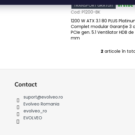
u
În stoc
TRANSPORT GRATUIT
Cod:
P1200-BK
u
1200 W ATX 3.1 80 PLUS Platin
Complet modular Garanție 3 a
PCIe gen. 5.1 Ventilator HDB de
mm
2
articole în tota
C
o
n
t
r
Contact
o
l
suport
@
evolveo.ro
u
Evolveo Romania
l
evolveo_ro
l
EVOLVEO
i
s
t