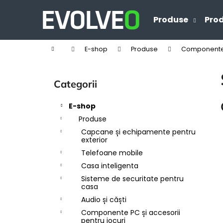
C
Treci
la
o
Produse
Prod
Înapoi
Înapoi
conținut
ş
la
la
Acasă
E-shop
Produse
Componente P
cumpărături
cumpărături
B
a
Sari
Categorii
r
peste
ă
categorii
E-shop
l
Produse
a
Capcane și echipamente pentru
t
exterior
e
Telefoane mobile
r
Casa inteligenta
a
Sisteme de securitate pentru
casa
l
Audio și căști
ă
Componente PC și accesorii
pentru jocuri