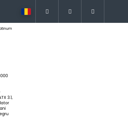
Căutare
Autentificare
Coş
latinum
de
cumpărătur
1000
+
TX 3.1,
lator
ani
negru