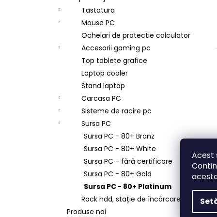
Tastatura
Mouse PC
Ochelari de protectie calculator
l
Accesorii gaming pc
Top tablete grafice
Laptop cooler
i
Stand laptop
Carcasa PC
Sisteme de racire pc
Sursa PC
Sursa PC - 80+ Bronz
Sursa PC - 80+ White
Acest 
Sursa PC - fără certificare
Contin
Sursa PC - 80+ Gold
acesto
Sursa PC - 80+ Platinum
Rack hdd, stație de încărcare
Setă
Produse noi