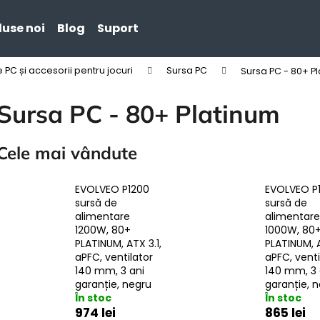
use noi
Blog
Suport
C și accesorii pentru jocuri
Sursa PC
Sursa PC - 80+ P
Ce căutaţi?
Sursa PC - 80+ Platinum
CĂUTARE
Cele mai vândute
EVOLVEO P1200
EVOLVEO P
sursă de
sursă de
alimentare
alimentare
1200W, 80+
1000W, 80
PLATINUM, ATX 3.1,
PLATINUM, A
aPFC, ventilator
aPFC, venti
140 mm, 3 ani
140 mm, 3 
garanție, negru
garanție, 
În stoc
În stoc
974 lei
865 lei