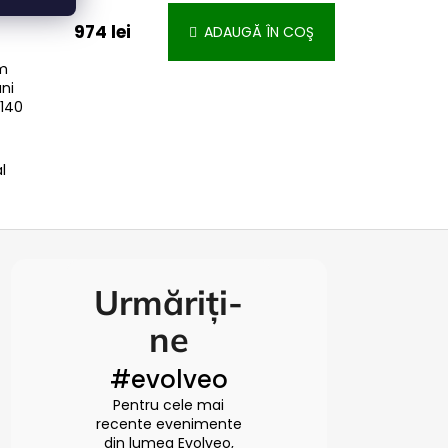
974 lei
ADAUGĂ ÎN COŞ
um
ni
 140
l
Urmăriți-
ne
#evolveo
Pentru cele mai
recente evenimente
din lumea Evolveo,