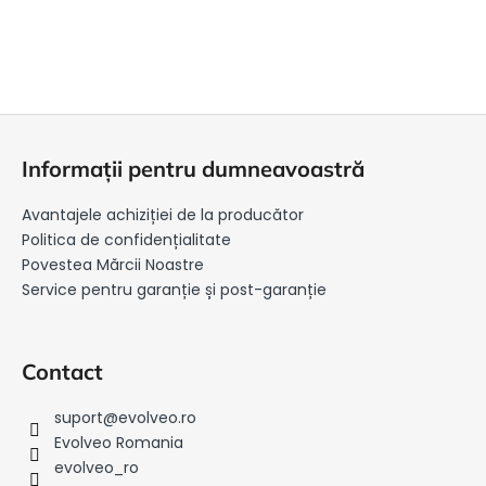
S
u
Informații pentru dumneavoastră
b
s
Avantajele achiziției de la producător
o
Politica de confidențialitate
l
Povestea Mărcii Noastre
Service pentru garanție și post-garanție
Contact
suport
@
evolveo.ro
Evolveo Romania
evolveo_ro