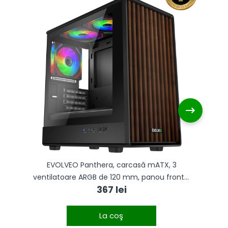
EVOLVEO Panthera, carcasă mATX, 3
ventilatoare ARGB de 120 mm, panou frontal
v
367 lei
din lemn + panou lateral din sticlă
La coş