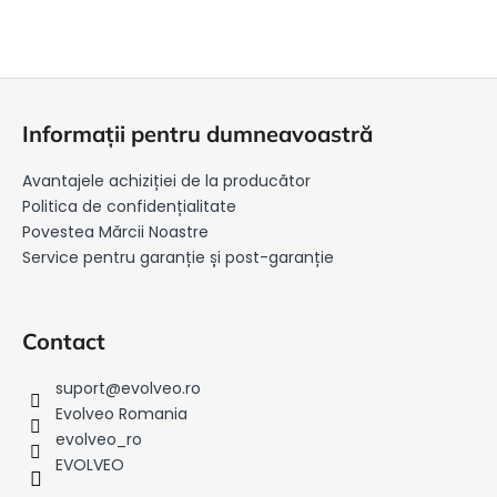
S
u
Informații pentru dumneavoastră
b
s
Avantajele achiziției de la producător
o
Politica de confidențialitate
l
Povestea Mărcii Noastre
Service pentru garanție și post-garanție
Contact
suport
@
evolveo.ro
Evolveo Romania
evolveo_ro
EVOLVEO