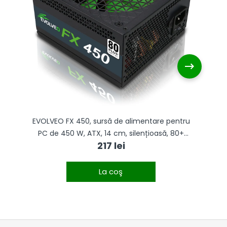
EVOLVEO FX 450, sursă de alimentare pentru
E
PC de 450 W, ATX, 14 cm, silențioasă, 80+
217 lei
White, garanție de 3 ani, negru
La coş
S