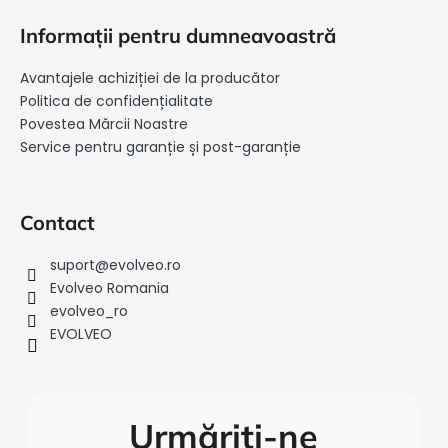
u
Informații pentru dumneavoastră
b
s
Avantajele achiziției de la producător
o
Politica de confidențialitate
l
Povestea Mărcii Noastre
Service pentru garanție și post-garanție
Contact
suport
@
evolveo.ro
Evolveo Romania
evolveo_ro
EVOLVEO
Urmăriți-ne