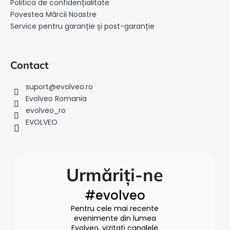
o
Politica de confidențialitate
l
Povestea Mărcii Noastre
Service pentru garanție și post-garanție
Contact
suport
@
evolveo.ro
Evolveo Romania
evolveo_ro
EVOLVEO
Urmăriți-ne
#evolveo
Pentru cele mai recente
evenimente din lumea
Evolveo, vizitați canalele