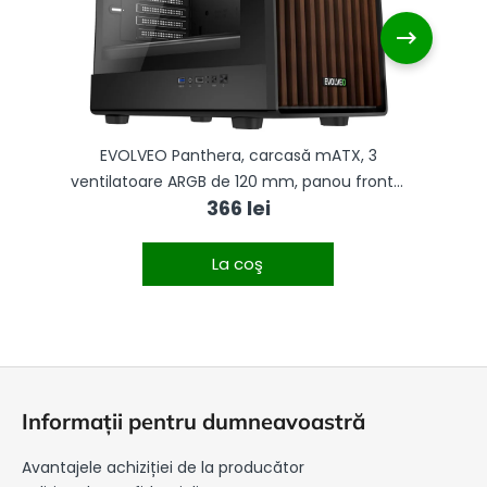
x
EVOLVEO Panthera, carcasă mATX, 3
,
ventilatoare ARGB de 120 mm, panou frontal
v
366 lei
din lemn + panou lateral din sticlă
La coş
S
u
Informații pentru dumneavoastră
b
s
Avantajele achiziției de la producător