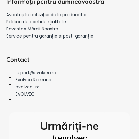
Informații pentru dumneavoastră
b
s
Avantajele achiziției de la producător
o
Politica de confidențialitate
l
Povestea Mărcii Noastre
Service pentru garanție și post-garanție
Contact
suport
@
evolveo.ro
Evolveo Romania
evolveo_ro
EVOLVEO
Urmăriți-ne
#evolveo