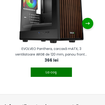
e
EVOLVEO Panthera, carcasă mATX, 3
u
ventilatoare ARGB de 120 mm, panou frontal
v
366 lei
din lemn + panou lateral din sticlă
La coş
S
u